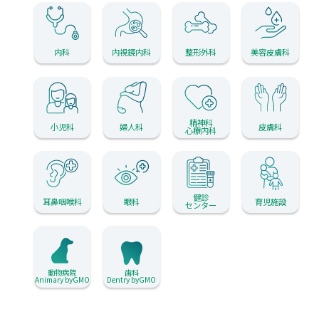
内科
内視鏡内科
整形外科
美容皮膚科
精神科
小児科
婦人科
皮膚科
心療内科
健診
耳鼻咽喉科
眼科
育児施設
センター
動物病院
歯科
Animary byGMO
Dentry byGMO