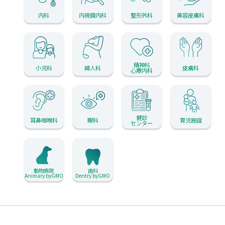
内科
内視鏡内科
整形外科
美容皮膚科
精神科
小児科
婦人科
皮膚科
心療内科
健診
耳鼻咽喉科
眼科
育児施設
センター
動物病院
歯科
Animary byGMO
Dentry byGMO