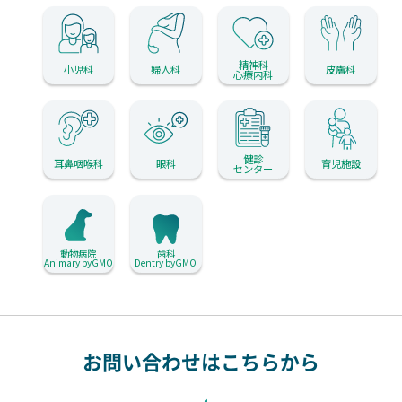
精神科
小児科
婦人科
皮膚科
心療内科
健診
耳鼻咽喉科
眼科
育児施設
センター
動物病院
歯科
Animary byGMO
Dentry byGMO
お問い合わせはこちらから