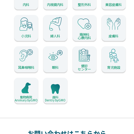
内科
内視鏡内科
整形外科
美容皮膚科
精神科
小児科
婦人科
皮膚科
心療内科
健診
耳鼻咽喉科
眼科
育児施設
センター
動物病院
歯科
Animary byGMO
Dentry byGMO
お問い合わせはこちらから