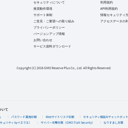
セキュリティについて
利用規約
推奨動作環境
API利用規約
サポート体制
情報セキュリティ
ご意見・ご要望への取り組み
アクセスデータの
プライバシーポリシー
バージョンアップ情報
お問い合わせ
サービス資料ダウンロード
Copyright (C) 2016 GMO Reserve Plus Co., Ltd. All Rights Reserved.
ついて
」
パスワード漏洩診断
Webサイトリスク診断
セキュリティ相談AIチャットボッ
キュリティ byイエラエ）
サイバー攻撃対策（GMO Flatt Security）
なりすまし対策