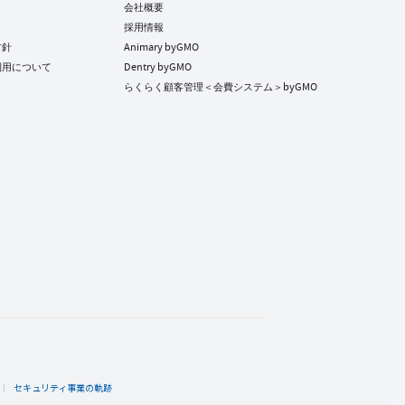
会社概要
採用情報
方針
Animary byGMO
利用について
Dentry byGMO
らくらく顧客管理＜会費システム＞byGMO
ト
セキュリティ事業の軌跡