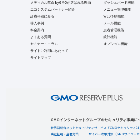
メディカル革命 byGMOが選ばれる理由
ダッシュボード機能
エコシステムパートナー紹介
メニュー管理機能
診療科別にみる
WEB予約機能
導入事例
メール機能
料金案内
患者管理機能
よくある質問
統計機能
セミナー・コラム
オプション機能
サイトご利用にあたって
サイトマップ
GMOインターネットグループのセキュリティ事業に
世界初総合ネットセキュリティサービス「GMOセキュリティ24
実在証明・盗聴対策
サイバー攻撃対策（GMOサイバーセ