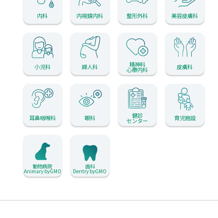
内科
内視鏡内科
整形外科
美容皮膚科
精神科
小児科
婦人科
皮膚科
心療内科
健診
耳鼻咽喉科
眼科
育児施設
センター
動物病院
歯科
Animary byGMO
Dentry byGMO