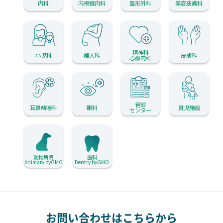
内科
内視鏡内科
整形外科
美容皮膚科
精神科
小児科
婦人科
皮膚科
心療内科
健診
耳鼻咽喉科
眼科
育児施設
センター
動物病院
歯科
Animary byGMO
Dentry byGMO
お問い合わせはこちらから