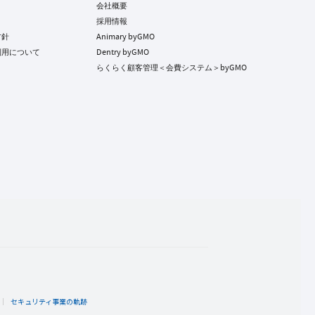
会社概要
採用情報
方針
Animary byGMO
利用について
Dentry byGMO
らくらく顧客管理＜会費システム＞byGMO
ト
セキュリティ事業の軌跡