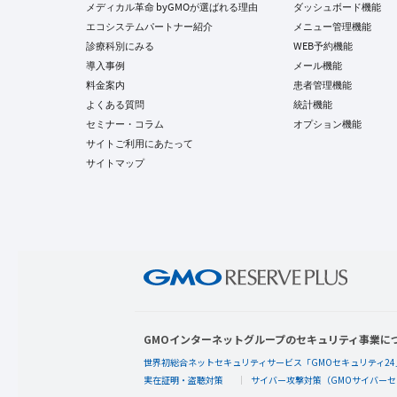
メディカル革命 byGMOが選ばれる理由
ダッシュボード機能
エコシステムパートナー紹介
メニュー管理機能
診療科別にみる
WEB予約機能
導入事例
メール機能
料金案内
患者管理機能
よくある質問
統計機能
セミナー・コラム
オプション機能
サイトご利用にあたって
サイトマップ
GMOインターネットグループのセキュリティ事業に
世界初総合ネットセキュリティサービス「GMOセキュリティ24
実在証明・盗聴対策
サイバー攻撃対策（GMOサイバーセ