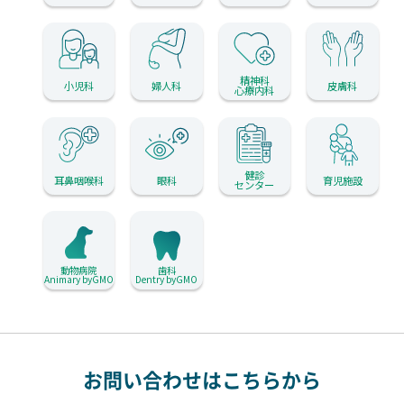
精神科
小児科
婦人科
皮膚科
心療内科
健診
耳鼻咽喉科
眼科
育児施設
センター
動物病院
歯科
Animary byGMO
Dentry byGMO
お問い合わせはこちらから