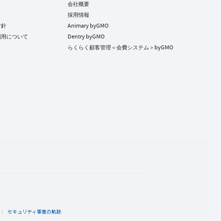
会社概要
採用情報
方針
Animary byGMO
利用について
Dentry byGMO
らくらく顧客管理＜会費システム＞byGMO
ト
セキュリティ事業の軌跡