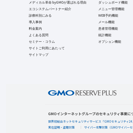
メディカル革命 byGMOが選ばれる理由
ダッシュボード機能
エコシステムパートナー紹介
メニュー管理機能
診療科別にみる
WEB予約機能
導入事例
メール機能
料金案内
患者管理機能
よくある質問
統計機能
セミナー・コラム
オプション機能
サイトご利用にあたって
サイトマップ
GMOインターネットグループのセキュリティ事業に
世界初総合ネットセキュリティサービス「GMOセキュリティ24
実在証明・盗聴対策
サイバー攻撃対策（GMOサイバーセ