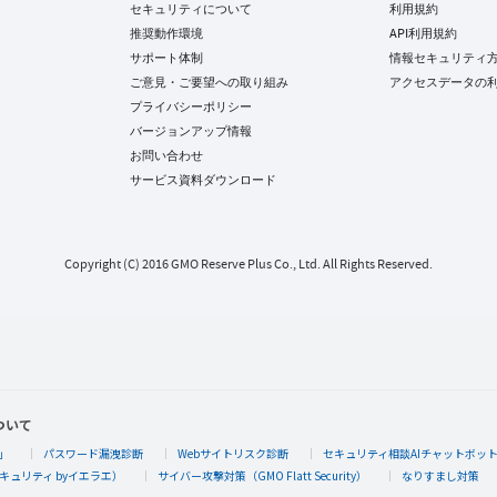
セキュリティについて
利用規約
推奨動作環境
API利用規約
サポート体制
情報セキュリティ
ご意見・ご要望への取り組み
アクセスデータの
プライバシーポリシー
バージョンアップ情報
お問い合わせ
サービス資料ダウンロード
Copyright (C) 2016 GMO Reserve Plus Co., Ltd. All Rights Reserved.
ついて
」
パスワード漏洩診断
Webサイトリスク診断
セキュリティ相談AIチャットボッ
キュリティ byイエラエ）
サイバー攻撃対策（GMO Flatt Security）
なりすまし対策