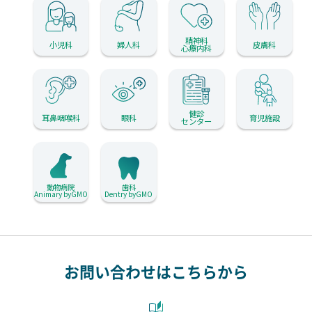
精神科
小児科
婦人科
皮膚科
心療内科
健診
耳鼻咽喉科
眼科
育児施設
センター
動物病院
歯科
Animary byGMO
Dentry byGMO
お問い合わせはこちらから