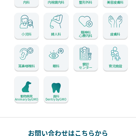
内科
内視鏡内科
整形外科
美容皮膚科
精神科
小児科
婦人科
皮膚科
心療内科
健診
耳鼻咽喉科
眼科
育児施設
センター
動物病院
歯科
Animary byGMO
Dentry byGMO
お問い合わせはこちらから