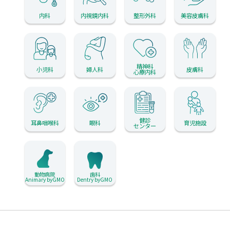
内科
内視鏡内科
整形外科
美容皮膚科
精神科
小児科
婦人科
皮膚科
心療内科
健診
耳鼻咽喉科
眼科
育児施設
センター
動物病院
歯科
Animary byGMO
Dentry byGMO