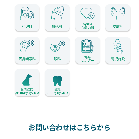
精神科
小児科
婦人科
皮膚科
心療内科
健診
耳鼻咽喉科
眼科
育児施設
センター
動物病院
歯科
Animary byGMO
Dentry byGMO
お問い合わせはこちらから