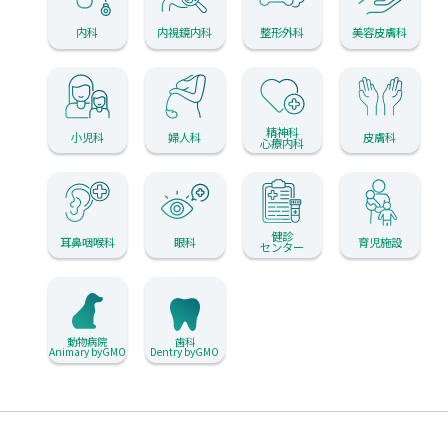
内科
内視鏡内科
整形外科
美容皮膚科
精神科
小児科
婦人科
皮膚科
心療内科
健診
耳鼻咽喉科
眼科
育児施設
センター
動物病院
歯科
Animary byGMO
Dentry byGMO