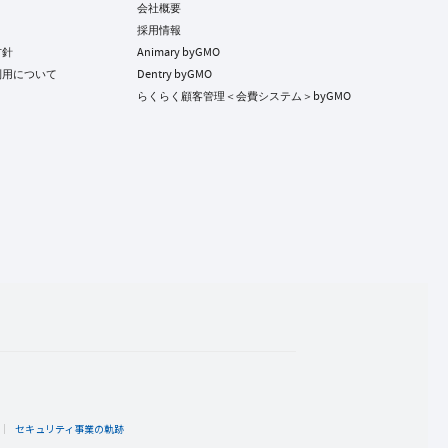
会社概要
採用情報
方針
Animary byGMO
利用について
Dentry byGMO
らくらく顧客管理＜会費システム＞byGMO
ト
セキュリティ事業の軌跡