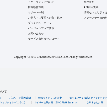
セキュリティについて
利用規約
推奨動作環境
API利用規約
サポート体制
情報セキュリティ
ご意見・ご要望への取り組み
アクセスデータの
プライバシーポリシー
バージョンアップ情報
お問い合わせ
サービス資料ダウンロード
Copyright (C) 2016 GMO Reserve Plus Co., Ltd. All Rights Reserved.
ついて
」
パスワード漏洩診断
Webサイトリスク診断
セキュリティ相談AIチャットボッ
キュリティ byイエラエ）
サイバー攻撃対策（GMO Flatt Security）
なりすまし対策