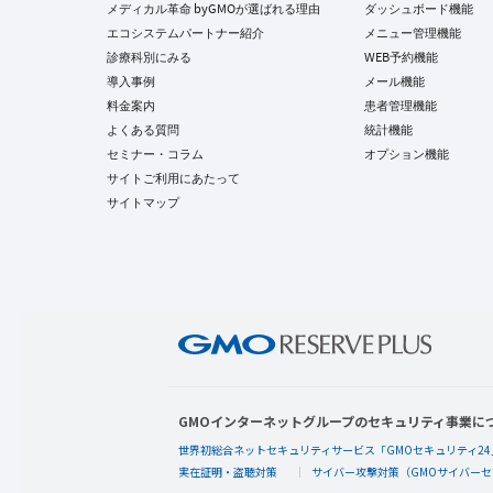
メディカル革命 byGMOが選ばれる理由
ダッシュボード機能
エコシステムパートナー紹介
メニュー管理機能
診療科別にみる
WEB予約機能
導入事例
メール機能
料金案内
患者管理機能
よくある質問
統計機能
セミナー・コラム
オプション機能
サイトご利用にあたって
サイトマップ
GMOインターネットグループのセキュリティ事業に
世界初総合ネットセキュリティサービス「GMOセキュリティ24
実在証明・盗聴対策
サイバー攻撃対策（GMOサイバーセ