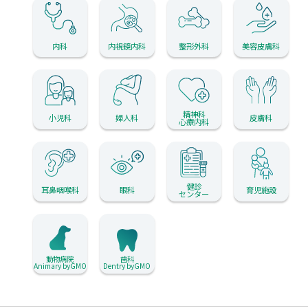
内科
内視鏡内科
整形外科
美容皮膚科
精神科
小児科
婦人科
皮膚科
心療内科
健診
耳鼻咽喉科
眼科
育児施設
センター
動物病院
歯科
Animary byGMO
Dentry byGMO