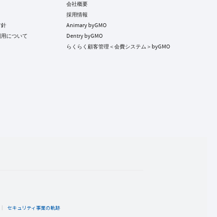
会社概要
採用情報
方針
Animary byGMO
利用について
Dentry byGMO
らくらく顧客管理＜会費システム＞byGMO
ト
セキュリティ事業の軌跡