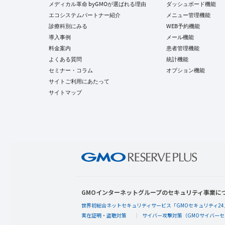
メディカル革命 byGMOが選ばれる理由
ダッシュボード機能
エコシステムパートナー紹介
メニュー管理機能
診療科別にみる
WEB予約機能
導入事例
メール機能
料金案内
患者管理機能
よくある質問
統計機能
セミナー・コラム
オプション機能
サイトご利用にあたって
サイトマップ
GMOインターネットグループのセキュリティ事業に
世界初総合ネットセキュリティサービス「GMOセキュリティ24
実在証明・盗聴対策
サイバー攻撃対策（GMOサイバーセ