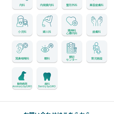
内科
内視鏡内科
整形外科
美容皮膚科
精神科
小児科
婦人科
皮膚科
心療内科
健診
耳鼻咽喉科
眼科
育児施設
センター
動物病院
歯科
Animary byGMO
Dentry byGMO