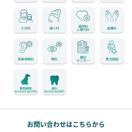
精神科
小児科
婦人科
皮膚科
心療内科
健診
耳鼻咽喉科
眼科
育児施設
センター
動物病院
歯科
Animary byGMO
Dentry byGMO
お問い合わせはこちらから