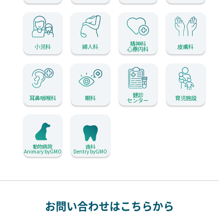
精神科
小児科
婦人科
皮膚科
心療内科
健診
耳鼻咽喉科
眼科
育児施設
センター
動物病院
歯科
Animary byGMO
Dentry byGMO
お問い合わせはこちらから