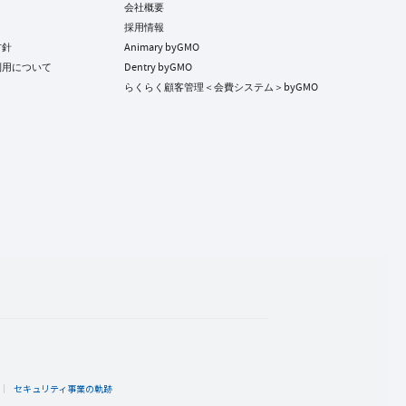
会社概要
採用情報
方針
Animary byGMO
利用について
Dentry byGMO
らくらく顧客管理＜会費システム＞byGMO
ト
セキュリティ事業の軌跡