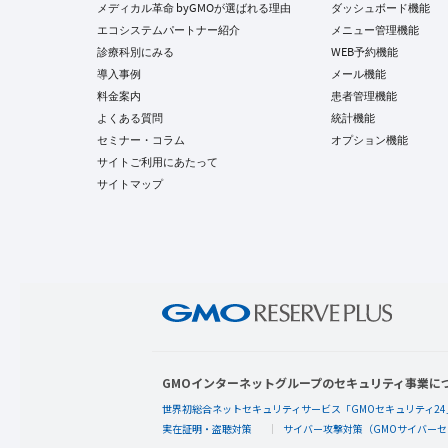
メディカル革命 byGMOが選ばれる理由
ダッシュボード機能
エコシステムパートナー紹介
メニュー管理機能
診療科別にみる
WEB予約機能
導入事例
メール機能
料金案内
患者管理機能
よくある質問
統計機能
セミナー・コラム
オプション機能
サイトご利用にあたって
サイトマップ
GMOインターネットグループのセキュリティ事業に
世界初総合ネットセキュリティサービス「GMOセキュリティ24
実在証明・盗聴対策
サイバー攻撃対策（GMOサイバーセ