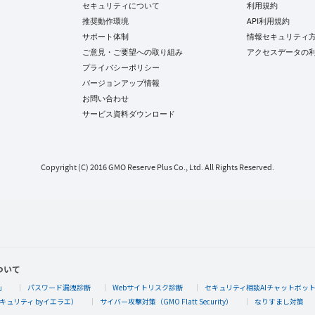
セキュリティについて
利用規約
推奨動作環境
API利用規約
サポート体制
情報セキュリティ
ご意見・ご要望への取り組み
アクセスデータの
プライバシーポリシー
バージョンアップ情報
お問い合わせ
サービス資料ダウンロード
Copyright (C) 2016 GMO Reserve Plus Co., Ltd. All Rights Reserved.
ついて
」
パスワード漏洩診断
Webサイトリスク診断
セキュリティ相談AIチャットボッ
キュリティ byイエラエ）
サイバー攻撃対策（GMO Flatt Security）
なりすまし対策