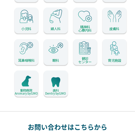
精神科
小児科
婦人科
皮膚科
心療内科
健診
耳鼻咽喉科
眼科
育児施設
センター
動物病院
歯科
Animary byGMO
Dentry byGMO
お問い合わせはこちらから