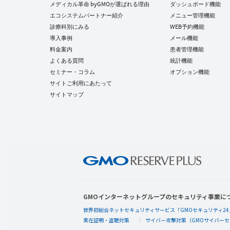
メディカル革命 byGMOが選ばれる理由
ダッシュボード機能
エコシステムパートナー紹介
メニュー管理機能
診療科別にみる
WEB予約機能
導入事例
メール機能
料金案内
患者管理機能
よくある質問
統計機能
セミナー・コラム
オプション機能
サイトご利用にあたって
サイトマップ
GMOインターネットグループのセキュリティ事業に
世界初総合ネットセキュリティサービス「GMOセキュリティ24
実在証明・盗聴対策
サイバー攻撃対策（GMOサイバーセ