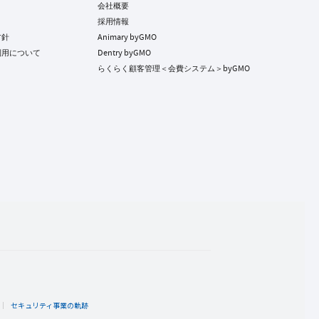
会社概要
採用情報
方針
Animary byGMO
利用について
Dentry byGMO
らくらく顧客管理＜会費システム＞byGMO
ト
セキュリティ事業の軌跡