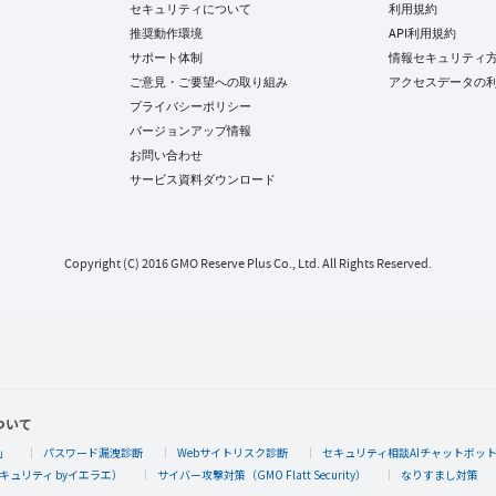
セキュリティについて
利用規約
推奨動作環境
API利用規約
サポート体制
情報セキュリティ
ご意見・ご要望への取り組み
アクセスデータの
プライバシーポリシー
バージョンアップ情報
お問い合わせ
サービス資料ダウンロード
Copyright (C) 2016 GMO Reserve Plus Co., Ltd. All Rights Reserved.
ついて
」
パスワード漏洩診断
Webサイトリスク診断
セキュリティ相談AIチャットボッ
キュリティ byイエラエ）
サイバー攻撃対策（GMO Flatt Security）
なりすまし対策