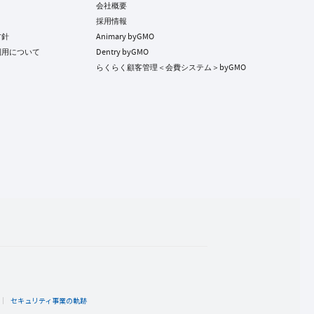
会社概要
採用情報
方針
Animary byGMO
利用について
Dentry byGMO
らくらく顧客管理＜会費システム＞byGMO
ト
セキュリティ事業の軌跡