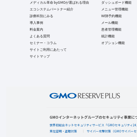
メディカル革命 byGMOが選ばれる理由
ダッシュボード機能
エコシステムパートナー紹介
メニュー管理機能
診療科別にみる
WEB予約機能
導入事例
メール機能
料金案内
患者管理機能
よくある質問
統計機能
セミナー・コラム
オプション機能
サイトご利用にあたって
サイトマップ
GMOインターネットグループのセキュリティ事業に
世界初総合ネットセキュリティサービス「GMOセキュリティ24
実在証明・盗聴対策
サイバー攻撃対策（GMOサイバーセ