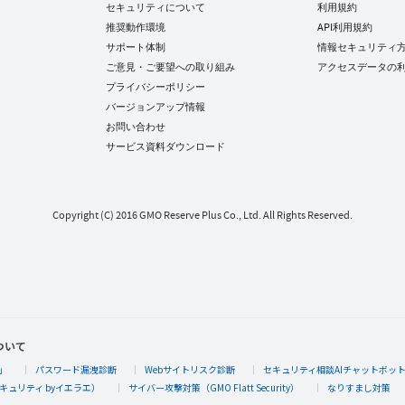
セキュリティについて
利用規約
推奨動作環境
API利用規約
サポート体制
情報セキュリティ
ご意見・ご要望への取り組み
アクセスデータの
プライバシーポリシー
バージョンアップ情報
お問い合わせ
サービス資料ダウンロード
Copyright (C) 2016 GMO Reserve Plus Co., Ltd. All Rights Reserved.
ついて
」
パスワード漏洩診断
Webサイトリスク診断
セキュリティ相談AIチャットボッ
キュリティ byイエラエ）
サイバー攻撃対策（GMO Flatt Security）
なりすまし対策