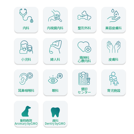
内科
内視鏡内科
整形外科
美容皮膚科
精神科
小児科
婦人科
皮膚科
心療内科
健診
耳鼻咽喉科
眼科
育児施設
センター
動物病院
歯科
Animary byGMO
Dentry byGMO