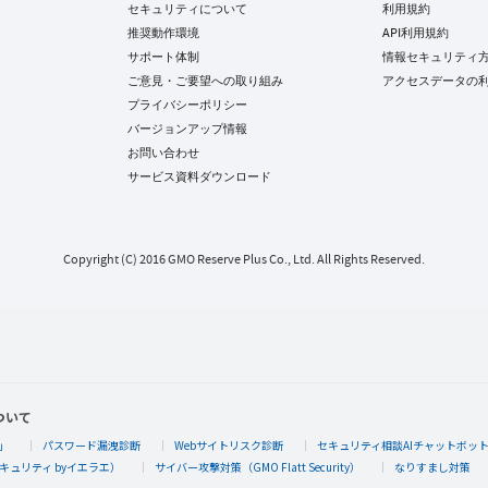
セキュリティについて
利用規約
推奨動作環境
API利用規約
サポート体制
情報セキュリティ
ご意見・ご要望への取り組み
アクセスデータの
プライバシーポリシー
バージョンアップ情報
お問い合わせ
サービス資料ダウンロード
Copyright (C) 2016 GMO Reserve Plus Co., Ltd. All Rights Reserved.
ついて
」
パスワード漏洩診断
Webサイトリスク診断
セキュリティ相談AIチャットボッ
キュリティ byイエラエ）
サイバー攻撃対策（GMO Flatt Security）
なりすまし対策