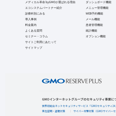
メディカル革命 byGMOが選ばれる理由
ダッシュボード機能
エコシステムパートナー紹介
メニュー管理機能
診療科別にみる
WEB予約機能
導入事例
メール機能
料金案内
患者管理機能
よくある質問
統計機能
セミナー・コラム
オプション機能
サイトご利用にあたって
サイトマップ
GMOインターネットグループのセキュリティ事業に
世界初総合ネットセキュリティサービス「GMOセキュリティ24
実在証明・盗聴対策
サイバー攻撃対策（GMOサイバーセ