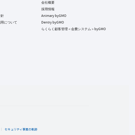
会社概要
採用情報
方針
Animary byGMO
利用について
Dentry byGMO
らくらく顧客管理＜会費システム＞byGMO
ト
セキュリティ事業の軌跡