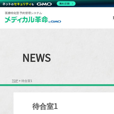
無料診断
医療特化型 予約管理システム
NEWS
TOP
>
待合室1
待合室1