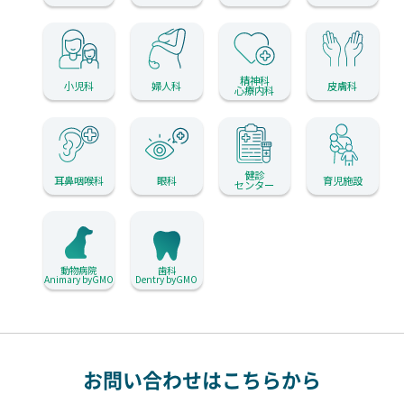
精神科
小児科
婦人科
皮膚科
心療内科
健診
耳鼻咽喉科
眼科
育児施設
センター
動物病院
歯科
Animary byGMO
Dentry byGMO
お問い合わせはこちらから