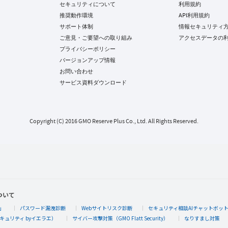
セキュリティについて
利用規約
推奨動作環境
API利用規約
サポート体制
情報セキュリティ
ご意見・ご要望への取り組み
アクセスデータの
プライバシーポリシー
バージョンアップ情報
お問い合わせ
サービス資料ダウンロード
Copyright (C) 2016 GMO Reserve Plus Co., Ltd. All Rights Reserved.
ついて
」
パスワード漏洩診断
Webサイトリスク診断
セキュリティ相談AIチャットボッ
キュリティ byイエラエ）
サイバー攻撃対策（GMO Flatt Security）
なりすまし対策