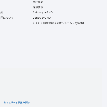
会社概要
採用情報
方針
Animary byGMO
利用について
Dentry byGMO
らくらく顧客管理＜会費システム＞byGMO
ト
セキュリティ事業の軌跡