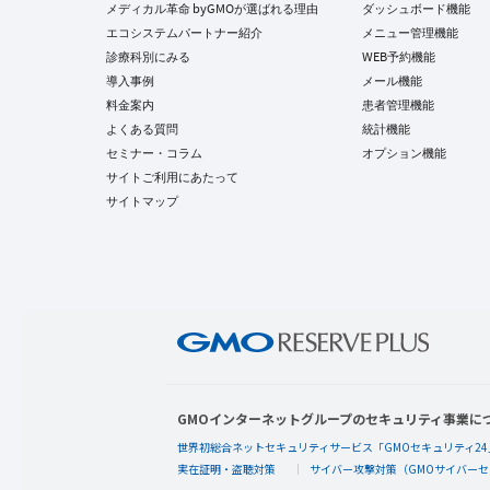
メディカル革命 byGMOが選ばれる理由
ダッシュボード機能
エコシステムパートナー紹介
メニュー管理機能
診療科別にみる
WEB予約機能
導入事例
メール機能
料金案内
患者管理機能
よくある質問
統計機能
セミナー・コラム
オプション機能
サイトご利用にあたって
サイトマップ
GMOインターネットグループのセキュリティ事業に
世界初総合ネットセキュリティサービス「GMOセキュリティ24
実在証明・盗聴対策
サイバー攻撃対策（GMOサイバーセ