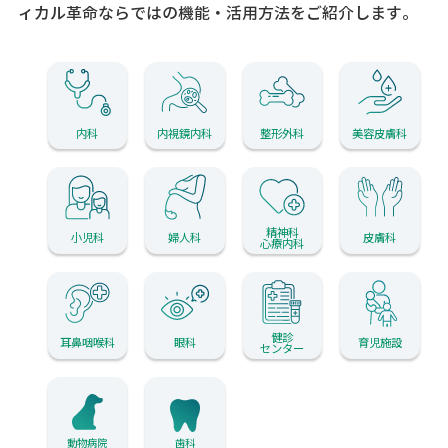
ィカル革命ならではの機能・活用方法をご紹介します。
内科
内視鏡内科
整形外科
美容皮膚科
精神科
小児科
婦人科
皮膚科
心療内科
健診
耳鼻咽喉科
眼科
育児施設
センター
動物病院
歯科