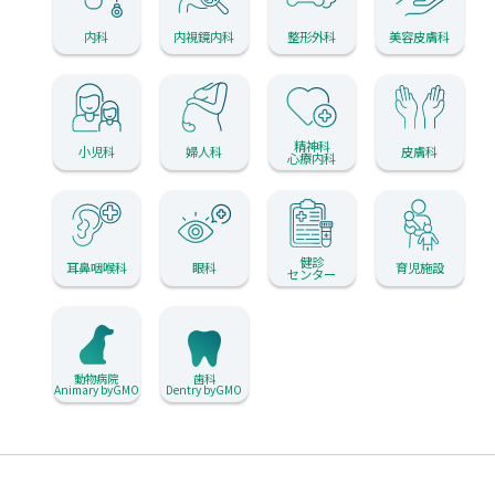
内科
内視鏡内科
整形外科
美容皮膚科
精神科
小児科
婦人科
皮膚科
心療内科
健診
耳鼻咽喉科
眼科
育児施設
センター
動物病院
歯科
Animary byGMO
Dentry byGMO