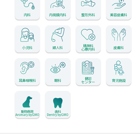
内科
内視鏡内科
整形外科
美容皮膚科
精神科
小児科
婦人科
皮膚科
心療内科
健診
耳鼻咽喉科
眼科
育児施設
センター
動物病院
歯科
Animary byGMO
Dentry byGMO