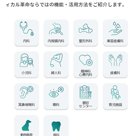
ィカル革命ならではの機能・活用方法をご紹介します。
内科
内視鏡内科
整形外科
美容皮膚科
精神科
小児科
婦人科
皮膚科
心療内科
健診
耳鼻咽喉科
眼科
育児施設
センター
動物病院
歯科