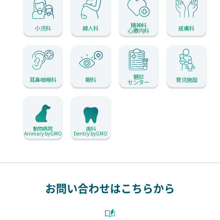
精神科
小児科
婦人科
皮膚科
心療内科
健診
耳鼻咽喉科
眼科
育児施設
センター
動物病院
歯科
Animary byGMO
Dentry byGMO
お問い合わせはこちらから