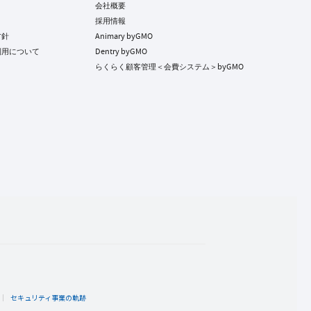
会社概要
採用情報
方針
Animary byGMO
利用について
Dentry byGMO
らくらく顧客管理＜会費システム＞byGMO
ト
セキュリティ事業の軌跡