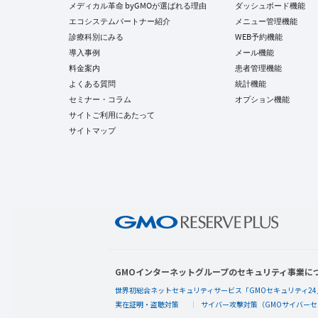
メディカル革命 byGMOが選ばれる理由
ダッシュボード機能
エコシステムパートナー紹介
メニュー管理機能
診療科別にみる
WEB予約機能
導入事例
メール機能
料金案内
患者管理機能
よくある質問
統計機能
セミナー・コラム
オプション機能
サイトご利用にあたって
サイトマップ
GMOインターネットグループのセキュリティ事業に
世界初総合ネットセキュリティサービス「GMOセキュリティ24
実在証明・盗聴対策
サイバー攻撃対策（GMOサイバーセ