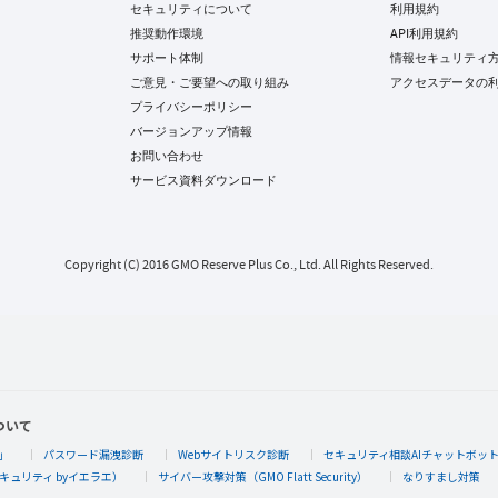
セキュリティについて
利用規約
推奨動作環境
API利用規約
サポート体制
情報セキュリティ
ご意見・ご要望への取り組み
アクセスデータの
プライバシーポリシー
バージョンアップ情報
お問い合わせ
サービス資料ダウンロード
Copyright (C) 2016 GMO Reserve Plus Co., Ltd. All Rights Reserved.
ついて
」
パスワード漏洩診断
Webサイトリスク診断
セキュリティ相談AIチャットボッ
キュリティ byイエラエ）
サイバー攻撃対策（GMO Flatt Security）
なりすまし対策