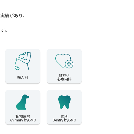
入実績があり、
ます。
精神科
婦人科
心療内科
動物病院
歯科
Animary byGMO
Dentry byGMO