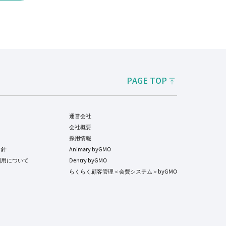
PAGE TOP
運営会社
会社概要
採用情報
方針
Animary byGMO
利用について
Dentry byGMO
らくらく顧客管理＜会費システム＞byGMO