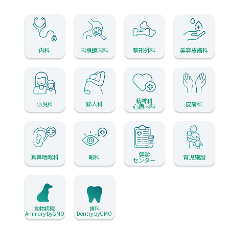
内科
内視鏡内科
整形外科
美容皮膚科
精神科
小児科
婦人科
皮膚科
心療内科
健診
耳鼻咽喉科
眼科
育児施設
センター
動物病院
歯科
Animary byGMO
Dentry byGMO