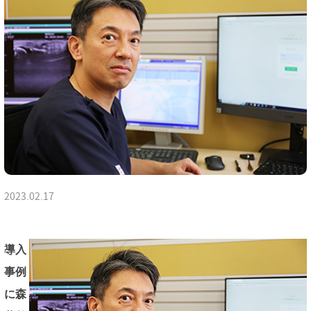
2023.02.17
導入
事例
に森