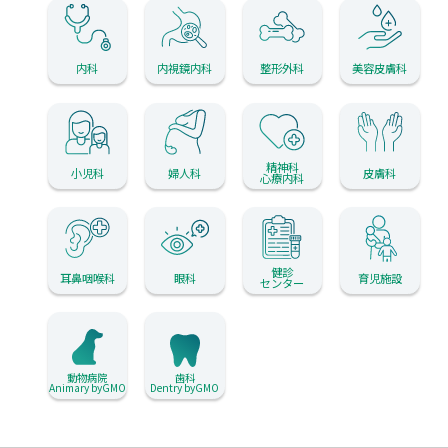
内科
内視鏡内科
整形外科
美容皮膚科
精神科
小児科
婦人科
皮膚科
心療内科
健診
耳鼻咽喉科
眼科
育児施設
センター
動物病院
歯科
Animary byGMO
Dentry byGMO