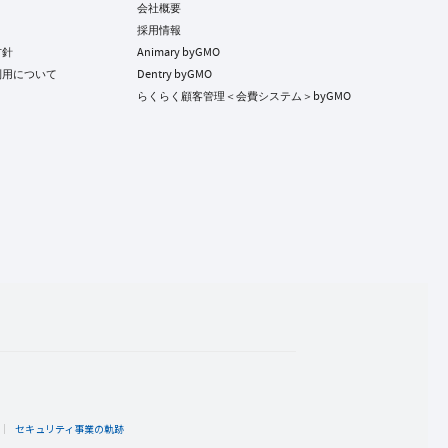
会社概要
採用情報
方針
Animary byGMO
利用について
Dentry byGMO
らくらく顧客管理＜会費システム＞byGMO
ト
セキュリティ事業の軌跡