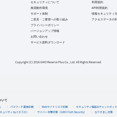
セキュリティについて
利用規約
推奨動作環境
API利用規約
サポート体制
情報セキュリティ
ご意見・ご要望への取り組み
アクセスデータの
プライバシーポリシー
バージョンアップ情報
お問い合わせ
サービス資料ダウンロード
Copyright (C) 2016 GMO Reserve Plus Co., Ltd. All Rights Reserved.
ついて
」
パスワード漏洩診断
Webサイトリスク診断
セキュリティ相談AIチャットボッ
キュリティ byイエラエ）
サイバー攻撃対策（GMO Flatt Security）
なりすまし対策