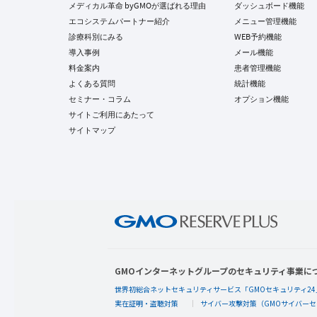
メディカル革命 byGMOが選ばれる理由
ダッシュボード機能
エコシステムパートナー紹介
メニュー管理機能
診療科別にみる
WEB予約機能
導入事例
メール機能
料金案内
患者管理機能
よくある質問
統計機能
セミナー・コラム
オプション機能
サイトご利用にあたって
サイトマップ
GMOインターネットグループのセキュリティ事業に
世界初総合ネットセキュリティサービス「GMOセキュリティ24
実在証明・盗聴対策
サイバー攻撃対策（GMOサイバーセ