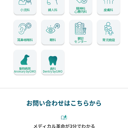
精神科
小児科
婦人科
皮膚科
心療内科
健診
耳鼻咽喉科
眼科
育児施設
センター
動物病院
歯科
Animary byGMO
Dentry byGMO
お問い合わせはこちらから
メディカル革命が3分でわかる