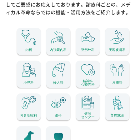
してご要望にお応えしております。
診療科ごとの、メデ
ィカル革命ならではの機能・活用方法をご紹介します。
内科
内視鏡内科
整形外科
美容皮膚科
精神科
小児科
婦人科
皮膚科
心療内科
健診
耳鼻咽喉科
眼科
育児施設
センター