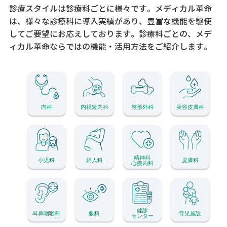
診療スタイルは診療科ごとに様々です。メディカル革命
は、様々な診療科に導入実績があり、
豊富な機能を駆使
してご要望にお応えしております。
診療科ごとの、メデ
ィカル革命ならではの機能・活用方法をご紹介します。
内科
内視鏡内科
整形外科
美容皮膚科
精神科
小児科
婦人科
皮膚科
心療内科
健診
耳鼻咽喉科
眼科
育児施設
センター