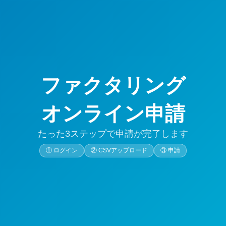
リング 請求書提出
リング 請求書提出
リング 請求書提出
タリング申請一覧
タリング申請一覧
更新
項目選択
その他
ら2件 «最初 <前の100件 [1] 次の100件> 最後» ⓘ 絞り込み検索について
☁️
☁️
法人/事業所
事業所名
種別
請求金額(円)
事業所ステータス
法人ス
データ確認
☁️
事業所
テスト
国保
19,359
データ提出済
ファイルをドラッグ&ドロップするか または
ファイルをドラッグ&ドロップするか または
法人
ファクタリ
「次へ」ボタンで取り込みを実施します。
19,359
ファクタリング
ファイルを選択...
ファイルを選択...
業種
介護
ファイルサイズが大きい場合、取り込みに時間がかかる可能性が
ファイルサイズが大きい場合、取り込みに時間がかかる可能性が
4713020750
事業所コード
オンライン申請
事業所名
テスト
申請完了
面へ
面へ
請求年月
2026年05月
たった3ステップで申請が完了します
請求（円）
19,359円
OK
① ログイン
② CSVアップロード
③ 申請
次へ